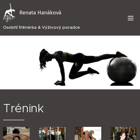
Renata Hanáková
ní tre
Osob
nérka & Výživový poradce
Trénink