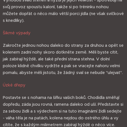
Výhodou svalů stehen a hýždí je jejich velikost - spotřebují na
svůj provoz spoustu kalorií, takže si po tréninku nohou
můžete dopřát o něco málo větší porci jídla (ne však svíčkové
s knedlíky).
Šikmé výpady
Zakročte jednou nohou daleko do strany za druhou a opět se
kolenem zadní nohy skoro dotkněte země. Měli byste cítit,
jak zabírají hýždě, ale také přední strana stehna. V dolní
poloze klidně chvilku vydržte a pak se vracejte nahoru velmi
pomalu, abyste měli jistotu, že žádný sval se nebude "ulejvat".
Úzké dřepy
Postavte se s nohama na šířku vašich boků. Chodidla směřují
dopředu, záda jsou rovná, ramena daleko od uší. Představte si
za sebou židli a s výdechem si na tuto imaginární židli sedejte
- váha těla je na patách, kolena nejdou do ostrého úhlu a vy
cítíte, že s každým milimetrem zabírají hýždě o něco více.