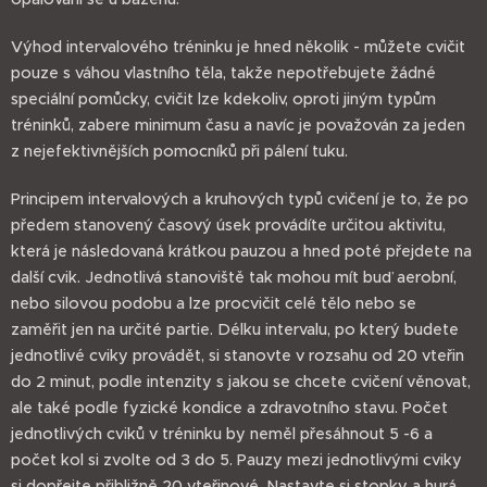
Výhod intervalového tréninku je hned několik - můžete cvičit
pouze s váhou vlastního těla, takže nepotřebujete žádné
speciální pomůcky, cvičit lze kdekoliv, oproti jiným typům
tréninků, zabere minimum času a navíc je považován za jeden
z nejefektivnějších pomocníků při pálení tuku.
Principem intervalových a kruhových typů cvičení je to, že po
předem stanovený časový úsek provádíte určitou aktivitu,
která je následovaná krátkou pauzou a hned poté přejdete na
další cvik. Jednotlivá stanoviště tak mohou mít buď aerobní,
nebo silovou podobu a lze procvičit celé tělo nebo se
zaměřit jen na určité partie. Délku intervalu, po který budete
jednotlivé cviky provádět, si stanovte v rozsahu od 20 vteřin
do 2 minut, podle intenzity s jakou se chcete cvičení věnovat,
ale také podle fyzické kondice a zdravotního stavu. Počet
jednotlivých cviků v tréninku by neměl přesáhnout 5 -6 a
počet kol si zvolte od 3 do 5. Pauzy mezi jednotlivými cviky
si dopřejte přibližně 20 vteřinové. Nastavte si stopky a hurá