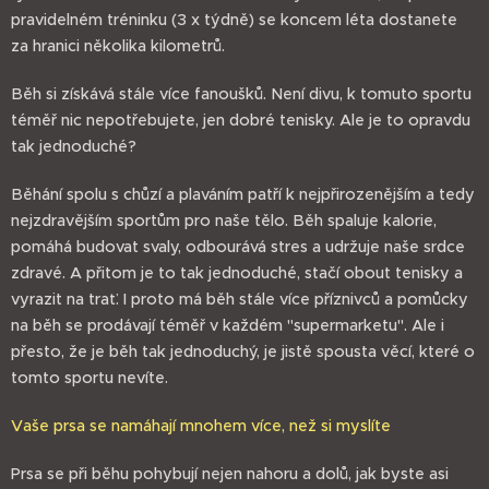
pravidelném tréninku (3 x týdně) se koncem léta dostanete
za hranici několika kilometrů.
Běh si získává stále více fanoušků. Není divu, k tomuto sportu
téměř nic nepotřebujete, jen dobré tenisky. Ale je to opravdu
tak jednoduché?
Běhání spolu s chůzí a plaváním patří k nejpřirozenějším a tedy
nejzdravějším sportům pro naše tělo. Běh spaluje kalorie,
pomáhá budovat svaly, odbourává stres a udržuje naše srdce
zdravé. A přitom je to tak jednoduché, stačí obout tenisky a
vyrazit na trať. I proto má běh stále více příznivců a pomůcky
na běh se prodávají téměř v každém "supermarketu". Ale i
přesto, že je běh tak jednoduchý, je jistě spousta věcí, které o
tomto sportu nevíte.
Vaše prsa se namáhají mnohem více, než si myslíte
Prsa se při běhu pohybují nejen nahoru a dolů, jak byste asi