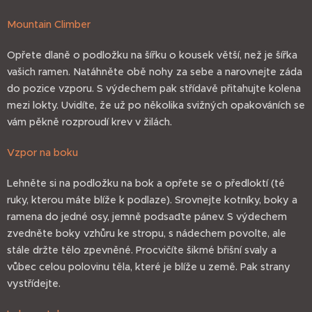
Mountain Climber
Opřete dlaně o podložku na šířku o kousek větší, než je šířka
vašich ramen. Natáhněte obě nohy za sebe a narovnejte záda
do pozice vzporu. S výdechem pak střídavě přitahujte kolena
mezi lokty. Uvidíte, že už po několika svižných opakováních se
vám pěkně rozproudí krev v žilách.
Vzpor na boku
Lehněte si na podložku na bok a opřete se o předloktí (té
ruky, kterou máte blíže k podlaze). Srovnejte kotníky, boky a
ramena do jedné osy, jemně podsaďte pánev. S výdechem
zvedněte boky vzhůru ke stropu, s nádechem povolte, ale
stále držte tělo zpevněné. Procvičíte šikmé břišní svaly a
vůbec celou polovinu těla, které je blíže u země. Pak strany
vystřídejte.