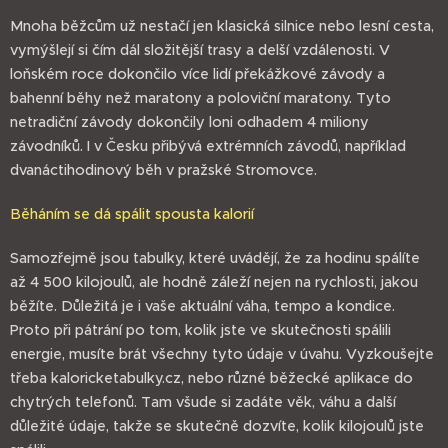
Mnoha běžcům už nestačí jen klasická silnice nebo lesní cesta,
vymýšlejí si čím dál složitější trasy a delší vzdálenosti. V
loňském roce dokončilo více lidí překážkové závody a
bahenní běhy než maratony a poloviční maratony. Tyto
netradiční závody dokončily loni odhadem 4 miliony
závodníků. I v Česku přibývá extrémních závodů, například
dvanáctihodinový běh v pražské Stromovce.
Běháním se dá spálit spousta kalorií
Samozřejmě jsou tabulky, které uvádějí, že za hodinu spálíte
až 4 500 kilojoulů, ale hodně záleží nejen na rychlosti, jakou
běžíte. Důležitá je i vaše aktuální váha, tempo a kondice.
Proto při pátrání po tom, kolik jste ve skutečnosti spálili
energie, musíte brát všechny tyto údaje v úvahu. Vyzkoušejte
třeba kaloricketabulky.cz, nebo různé běžecké aplikace do
chytrých telefonů. Tam všude si zadáte věk, váhu a další
důležité údaje, takže se skutečně dozvíte, kolik kilojoulů jste