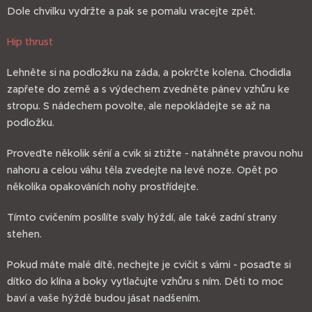
Dole chvilku vydržte a pak se pomalu vracejte zpět.
Hip thrust
Lehněte si na podložku na záda, a pokrčte kolena. Chodidla
zapřete do země a s výdechem zvedněte pánev vzhůru ke
stropu. S nádechem povolte, ale nepokládejte se až na
podložku.
Proveďte několik sérií a cvik si ztižte - natáhněte pravou nohu
nahoru a celou váhu těla zvedejte na levé noze. Opět po
několika opakováních nohy prostřídejte.
Tímto cvičením posílíte svaly hýždí, ale také zadní strany
stehen.
Pokud máte malé dítě, nechejte je cvičit s vámi - posaďte si
dítko do klína a boky vytlačujte vzhůru s ním. Děti to moc
baví a vaše hýždě budou jásat nadšením.