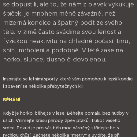
se dopustili, ale to, že nám z plavek vykukuje
špíček, je mnohem méně závažné, než
mizerná kondice a špatný pocit ze svého
těla. V zimě často svádíme svou lenost a
fyzickou neaktivitu na chladné počasí, tmu,
sníh, mrholení a podobně. V létě zase na
horko, slunce, dusno či dovolenou.
Inspirujte se letními sporty, které vám pomohou k lepší kondici
i zbavení se několika přebytečných kil:
BĚHÁNÍ
Když je horko, běhejte v lese. Běhejte pomalu, bez hudby v
uších. Vnímejte krásu přírody, zpěv ptáků i tlukot vašeho
srdce. Pokud je pro vás běh moc náročný, střídejte ho s
rychlou chůzí. Začněte několika "metry" a uvidíte, že při