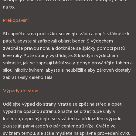
na to.
Překopávání
Stoupněte si na podložku, srovnejte záda a pupík vtáhněte k
páteři, abyste si zafixovali oblast beder. S výdechem
zvedněte pravou nohu a dotkněte se špičky pomocí prstů
levé ruky. Poté strany vystřídejte. S každým výdechem
vnímejte, jak se zapojují břišní svaly, pohyb provádějte tahem a
silou, nikoliv švihem, abyste si neublížili a aby zároveň dostaly
zabrat svaly celého těla.
Výpady do stran
Udělejte výpad do strany. Vraťte se zpět na střed a opět
výpad na opačnou stranu. Snažte se držet tupé úhly v
kolenou, neprohýbejte se v zádech a při každém výpadu
zkuste jít pánví aspoň o pár centimetrů níže. Cvičte ve
svižném tempu, ale stále myslete na správné provedení cviku.