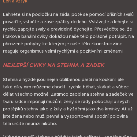
Leh a vztyk
Lehněte si na podložku na záda, poté se pomocí břišních svalů
posaďte, vstaňte a zase zpátky do lehu. Vstávejte a lehejte si
rychle, zapojte svaly a pravidelně dýchejte. Přesvědčte se, že
i takové banální cviky dokážou naše tělo pořádně potrápit. Na
přirozené pohyby, ke kterým je naše tělo zkonstruováno,
reaguje organismus velmi rychlými a pozitivními změnami.
NEJLEPŠÍ CVIKY NA STEHNA A ZADEK
Stehna a hýždě jsou nejen oblíbenou partií na koukání, ale
také díky nim můžeme chodit , rychle běhat, skákat a vůbec
dělat všechno možné. Zatímco zaoblená stehna a zadeček ve
tvaru srdce imponují mužům, ženy se rády pokochají u svých
protějšků stehny jako z žuly a hýžděmi jako dva kmínky. Ať už
jste žena nebo muž, pevná a vysportovaná spodní polovina
těla určitě neurazí nikoho.