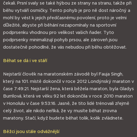
čekali. Prsní svaly se také hýbou ze strany na stranu, takže při
běhu vytváří osmičky. Tento pohyb je pro ně dost náročný a
mohl by vést k jejich předčasnému povolení, proto je velmi
důležité, abyste při běhání nezapomínaly na sportovní
podprsenku vhodnou pro velikost vašich ňader. Tyto
podprsenky minimalizují pohyb prsou, ale zároveň jsou
dostatečně pohodlné, že vás nebudou při běhu obtěžovat.
Běhat se dá i ve stáří
Nejstarší člověk na maratonském závodě byl Fauja Singh,
který na 101. místě dokončil v roce 2012 Londýnský maraton v
čase 7:49:21. Nejstarší žena, která běžela maraton, byla Gladys
Burrilová, která ve věku 92 let dokončila v roce 2010 maraton
v Honolulu v čase 9:53:16. Jasně, že tito lidé trénovali zřejmě
celý život, ale nikdo neříká, že vy musíte běhat zrovna
maratony. Stačí, když budete běhat tolik, kolik zvládnete.
Běžci jsou stále odvážnější