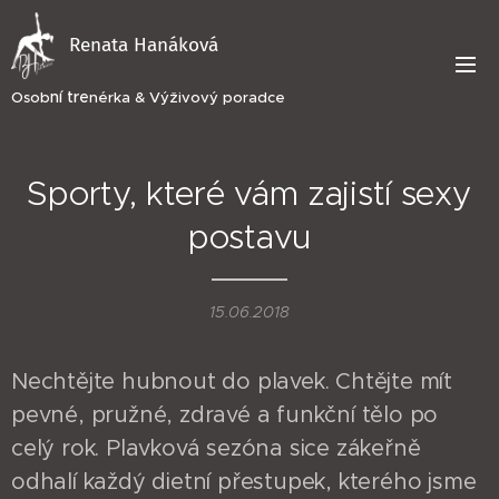
Renata Hanáková
ní tre
Osob
nérka & Výživový poradce
Sporty, které vám zajistí sexy
postavu
15.06.2018
Nechtějte hubnout do plavek. Chtějte mít
pevné, pružné, zdravé a funkční tělo po
celý rok. Plavková sezóna sice zákeřně
odhalí každý dietní přestupek, kterého jsme