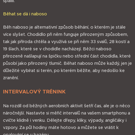
spálili.
Běhat se dá i naboso
Běh naboso je alternativní způsob běhání, o kterém je stále
více slyšet. Chodidlo při něm funguje přirozeným způsobem,
tak jak příroda chtěla a využívá se při něm 33 svalů, 28 kostí a
19 šlach, které se v chodidle nacházejí. Běžci naboso
přirozeně našlapují na špičku nebo střední část chodidla, které
působí jako přirozený tlumič. Běhat naboso může každý, jen je
důležité vybírat si terén, po kterém běžíte, aby nedošlo ke
zranění.
INTERVALOVÝ TRÉNINK
Na rozdíl od běžných aerobních aktivit šetří čas, ale je o něco
náročnější. Nastavte si měřič intervalů na vašem smartphonu a
cvičte klidně i venku. Dělejte dřepy, kliky, výpady, angličáky i
vzpory. Za půl hodiny máte hotovo a můžete se vrátit k
opalování se u bazénu.