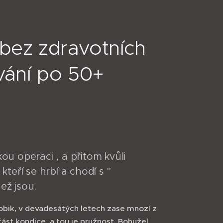
 bez zdravotních
vání po 50+
ou operaci , a přitom kvůli
kteří se hrbí a chodí s "
než jsou.
obik, v devadesátých letech zase mnozí z
ást kondice, a tou je pružnost. Bohužel,