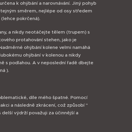
určena k ohýbání a narovnávání. Jiný pohyb
it stejným směrem, nejlépe od osy středem
" (lehce pokrčená).
any, a nikdy neotáčejte tělem (trupem) s
ového protahování stehen, jako je
í. Nadměrné ohýbání kolene velmi namáhá
hlubokému ohýbání v kolenou a nikdy
ě s podlahou. A v neposlední řadě dbejte
ná ).
roblematické, díle mého špatné. Pomocí
akci a následně zkrácení, což způsobí "
delší výdrží považuji za účinnější a