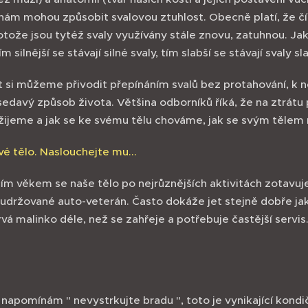
ám mohou způsobit svalovou ztuhlost. Obecně platí, že čím
tože jsou tytéž svaly využívány stále znovu, zatuhnou. Jak
ím silnější se stávají silné svaly, tím slabší se stávají svaly sl
si můžeme přivodit přepínáním svalů bez protahování, k nep
edavý způsob života. Většina odborníků říká, že na ztrátu 
 žijeme a jak se ke svému tělu chováme, jak se svým tělem
é tělo. Naslouchejte mu...
cím věkem se naše tělo po nejrůznějších aktivitách zotavuj
 udržované auto-veterán. Často dokáže jet stejně dobře ja
vá malinko déle, než se zahřeje a potřebuje častější servi
 napomínám " nevystrkujte bradu ", toto je vynikající kond