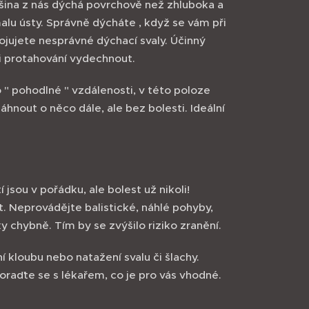
ětšina z nás dýchá povrchově než zhluboka a
u ústy. Správně dýcháte , když se vám při
ojujete nesprávné dýchací svaly. Účinný
i protahování vydechnout.
" pohodlné " vzdálenosti, v této poloze
hnout o něco dále, ale bez bolesti. Ideální
jsou v pořádku, ale bolest už nikoli!
 Neprovádějte balistické, náhlé pohyby,
 chybně. Tím by se zvýšilo riziko zranění.
 kloubu nebo natažení svalu či šlachy.
raďte se s lékařem, co je pro vás vhodné.