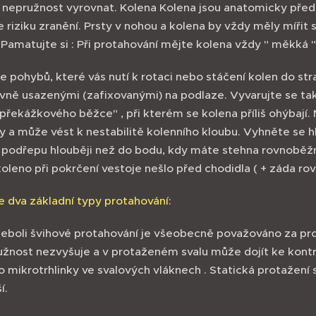
 nepružnost vyrovnat. Kolena Kolena jsou anatomicky před
e riziku zranění. Prsty v nohou a kolena by vždy měly míř
..Pamatujte si : Při protahování mějte kolena vždy " měkká 
e pohybů, které vás nutí k rotaci nebo stáčení kolen do str
ně usazenými (zafixovanými) na podlaze. Vyvarujte se tak
 překážkového běžce" , při kterém se kolena příliš ohýbaj
zy a může vést k nestabilitě kolenního kloubu. Vyhněte se 
 podřepu hlouběji než do bodu, kdy máte stehna rovnoběžn
koleno při pokrčení vestoje nešlo před chodidla ( + záda rov
e dva základní typy protahování:
 neboli švihové protahování je všeobecně považováno za p
užnost nezvyšuje a v protaženém svalu může dojít ke kontr
o mikrotrhlinky ve svalových vláknech . Statická protažení s 
í.