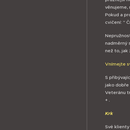
věnujeme, n
Pokud a pro
cvičení: " Č
Nepružnost 
nadměrný s
než to, jak
Vnímejte sv
S přibývají
jako dobře
Veteránu tr
+ .
Krk
Své klienty