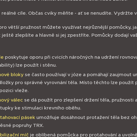
 reálné cíle. Občas cviky měňte - ať se nenudíte. Vydržte v
 pro větší pružnost můžete využívat nejrůznější pomůcky, ja
 ještě zlepšíte a hlavně si jej zpestříte. Pomůcky dodají 
le
poskytuje oporu při cvicích náročných na udržení rovnov
ability) lze použít i stěnu.
nové
bloky
se často používají v józe a pomáhají zaujmout ur
ložky pro správné vyrovnání těla. Místo těchto lze použít 
 pozici vleže.
nový
válec
se dá použít pro zlepšení držení těla, pružnosti 
tupky ke stimulaci krevního oběhu.
tahovací
pásek
umožňuje dosáhnout protažení těla bez ohr
věsné popruhy TRX.
bilizační
míč
je oblíbená pomůcka pro protahování a uvolněn