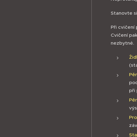
Stanovte si
Při cvičení
Cvičení pak
nezbytné.
Žid
(st
Pě
pod
při
Pě
výs
Pro
zá
Sta