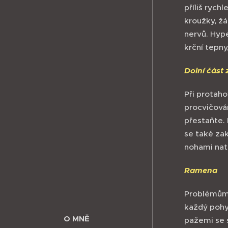
příliš rych
kroužky, žá
nervů. Hype
krční tepn
Dolní část 
Při protaho
procvičován
přestaňte. 
se také zak
nohami nat
Ramena
Problémům 
každý pohyb
O MNĚ
pažemi se 