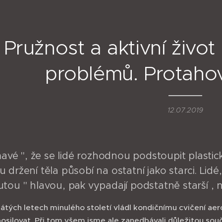
Pružnost a aktivní život
problémů. Protaho
12.07.2019
mavé ", že se lidé rozhodnou podstoupit plastick
držení těla působí na ostatní jako starci. Lidé, 
tou " hlavou, pak vypadají podstatně starší , 
tých letech minulého století vládl kondičnímu cvičení aer
posilovat. Při tom všem jsme ale zanedbávali důležitou souč