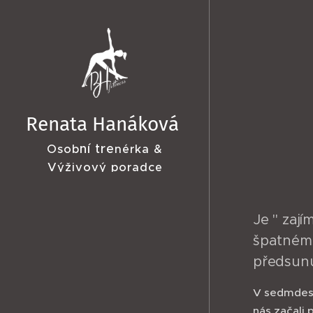
Renata Hanáková
ní tre
Osob
nérka &
Výživový poradce
Je " zají
špatnému 
předsunu
V sedmdesá
nás začali 