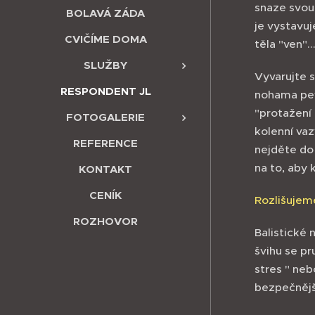
snaze svou
BOLAVÁ ZÁDA
je vystavuj
CVIČÍME DOMA
těla "ven".
SLUŽBY
Vyvarujte s
RESPONDENT JL
nohama pev
"protažení
FOTOGALERIE
kolenní va
REFERENCE
nejděte do
na to, aby 
KONTAKT
CENÍK
Rozlišujem
ROZHOVOR
Balistické
švihu se pr
stres " neb
bezpečnějš