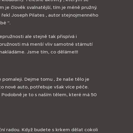
 je člověk svalnatější, tím je méně pružný.
 řekl Joseph Pilates , autor stejnojmenného
abé ".
ružnosti ale stejně tak přispívá i
pružnosti má menší vliv samotné stárnutí
 nakládáme. Jsme tím, co děláme!!!
e pomaleji. Dejme tomu , že naše tělo je
ko nové auto, potřebuje však více péče.
s. Podobně je to s naším tělem, které má 50
iční radou. Když budete s krkem dělat cokoli