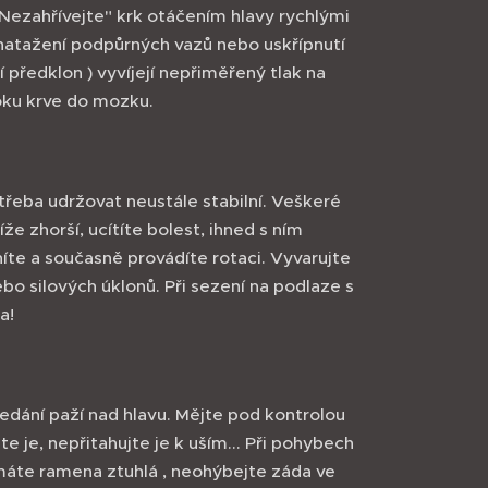
 "Nezahřívejte" krk otáčením hlavy rychlými
 natažení podpůrných vazů nebo uskřípnutí
 předklon ) vyvíjejí nepřiměřený tlak na
oku krve do mozku.
e třeba udržovat neustále stabilní. Veškeré
e zhorší, ucítíte bolest, ihned s ním
níte a současně provádíte rotaci. Vyvarujte
bo silových úklonů. Při sezení na podlaze s
a!
dání paží nad hlavu. Mějte pod kontrolou
 je, nepřitahujte je k uším... Při pohybech
máte ramena ztuhlá , neohýbejte záda ve