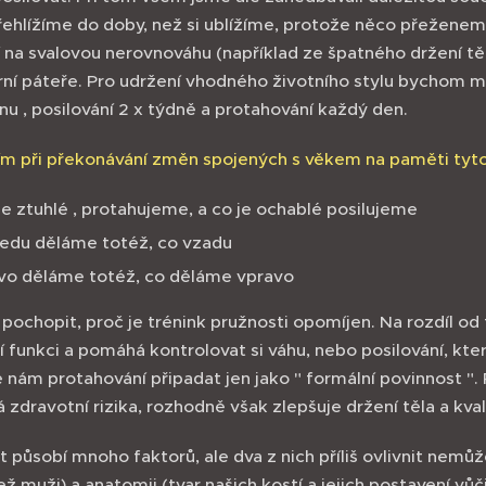
řehlížíme do doby, než si ublížíme, protože něco přežene
na svalovou nerovnováhu (například ze špatného držení těla
rní páteře. Pro udržení vhodného životního stylu bychom mě
nu , posilování 2 x týdně a protahování každý den.
ím při překonávání změn spojených s věkem na paměti tyt
je ztuhlé , protahujeme, a co je ochablé posilujeme
edu děláme totéž, co vzadu
vo děláme totéž, co děláme vpravo
pochopit, proč je trénink pružnosti opomíjen. Na rozdíl od 
í funkci a pomáhá kontrolovat si váhu, nebo posilování, kt
 nám protahování připadat jen jako " formální povinnost ".
zdravotní rizika, rozhodně však zlepšuje držení těla a kval
 působí mnoho faktorů, ale dva z nich příliš ovlivnit nemů
ež muži) a anatomii (tvar našich kostí a jejich postavení vů