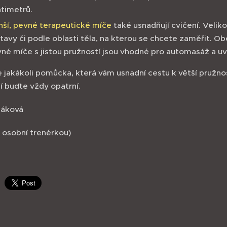
timetrů.
nší
, pevné terapeutické
míče
také usnadňují cvičení. Velikos
tavy či podle oblasti těla, na kterou se chcete zaměřit. Ob
né míče s jistou pružností jsou vhodné pro automasáž a uvo
je jakákoli pomůcka, která vám usnadní cestu k větší pružno
ní buďte vždy opatrní.
náková
 osobní trenérkou)