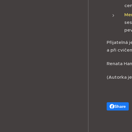
cen
Me
ses
pev
Přijatelná 
a při cviče
Renata Ha
(Autorka je
Share