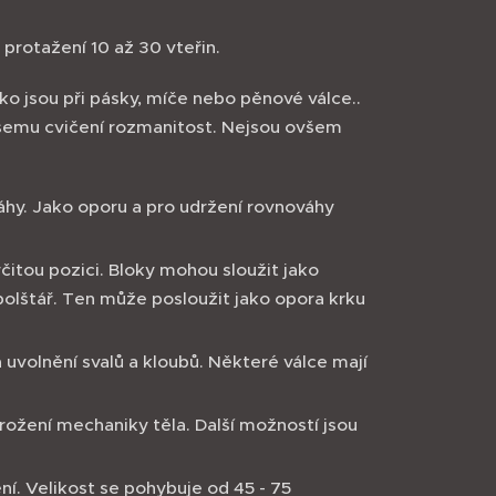
 protažení 10 až 30 vteřin.
ko jsou při pásky, míče nebo pěnové válce..
vašemu cvičení rozmanitost. Nejsou ovšem
áhy. Jako oporu a pro udržení rovnováhy
čitou pozici. Bloky mohou sloužit jako
polštář. Ten může posloužit jako opora krku
a uvolnění svalů a kloubů. Některé válce mají
ožení mechaniky těla. Další možností jsou
í. Velikost se pohybuje od 45 - 75