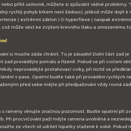
le nebo příliš usilovně, můžete si způsobit vážné problémy.
dný rychlý pohyb krkem není žádoucí, jelikož může dojít k
rtenze ( extrémní záklon ) či hyperflexe ( naopak extrémní
y, což může vést ke zvýšení krevního tlaku a omezenému t
zad
vání si musíte záda chránit. To je zásadní! Dolní část zad j
í zad provádějte pomalu a řízeně. Pokud se při cvičení obtíž
Nikdy neprovádějte protahovací cviky, při nichž se předklá
lánění v pase. Opatrní buďte také při provádění rychlých ne
aženými před sebe mějte při předpažování vždy rovná zád
s rameny věnujte značnou pozornost. Buďte opatrní při zve
. Při procvičování paží mějte ramena uvolněná a nezvedejte
snažte ze všech sil udržet lopatky stažené k sobě. Pokud 