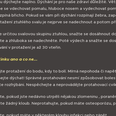
ku dýchejte naplno. Dýchání je pro naše zdraví důležité. V
te se vdechovat pomalu, hluboce nosem a vydechovat pomal
píná břicho. Pokud se vám při dýchání rozpínají žebra, zap
tažení ztuhlého svalu je nejprve se nadechnout a potom př
 určitou svalovou skupinu ztuhlou, snažte se dosáhnout do 
žte a zhluboka se nadechněte. Poté výdech a snažte se dosá
ání v protažení je až 30 vteřin.
činku ano a co ne...
e protažení do bodu, kdy to bolí. Mírná nepohoda či napětí 
jte dýchat! Správné protahování nesmí způsobovat bolest.
e rozhýbáni. Nespěchejte a neprovádějte protahovací cviky
e, pokud jste nedávno utrpěli nějakou zlomeninu , poranění
te žádný kloub. Neprotahujte, pokud máte osteoporózu, po
te, pokud máte v některém kloubu infekci nebo zánět.