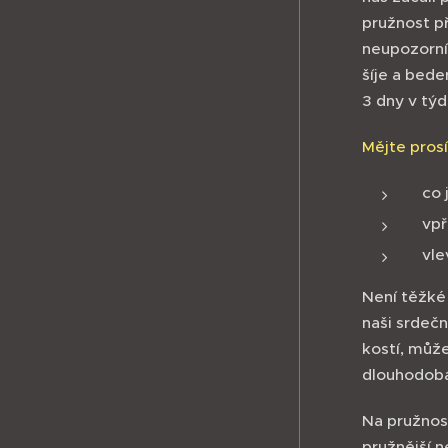
pružnost p
neupozorní 
šíje a bede
3 dny v týd
Mějte pros
co 
vpř
vle
Není těžké 
naši srdečn
kostí, může
dlouhodobá 
Na pružnost
pružnější n