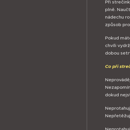
Při strečin
plně. Nauč
nádechu roz
způsob pro
Pokud máte
chvíli vydr
dobou setrv
Co při stre
Neprovádějt
Nezapomíne
dokud nejst
Neprotahujt
Nepřetěžuj
Neprotahuj