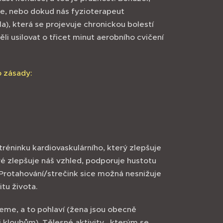
me, nebo dokud nás fyzioterapeut
), která se projevuje chronickou bolestí
li usilovat o třicet minut aerobního cvičení
o zásady:
tréninku kardiovaskulárního, který zlepšuje
eré zlepšuje náš vzhled, podporuje hustotu
 Protahování/strečink sice možná nesnižuje
itu života.
žeme, a to pohlaví (žena jsou obecně
či kloubům). Tělesné aktivity , kterým se