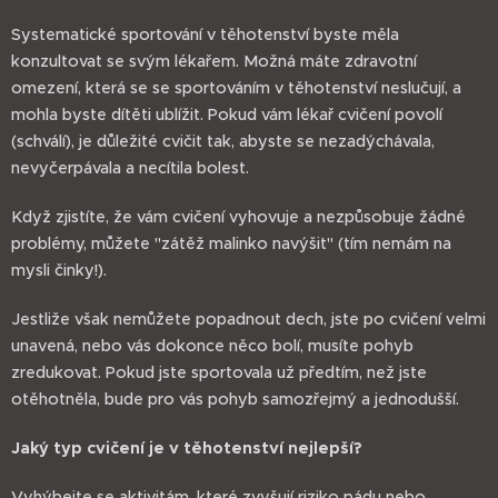
Systematické sportování v těhotenství byste měla
konzultovat se svým lékařem. Možná máte zdravotní
omezení, která se se sportováním v těhotenství neslučují, a
mohla byste dítěti ublížit. Pokud vám lékař cvičení povolí
(schválí), je důležité cvičit tak, abyste se nezadýchávala,
nevyčerpávala a necítila bolest.
Když zjistíte, že vám cvičení vyhovuje a nezpůsobuje žádné
problémy, můžete "zátěž malinko navýšit" (tím nemám na
mysli činky!).
Jestliže však nemůžete popadnout dech, jste po cvičení velmi
unavená, nebo vás dokonce něco bolí, musíte pohyb
zredukovat. Pokud jste sportovala už předtím, než jste
otěhotněla, bude pro vás pohyb samozřejmý a jednodušší.
Jaký typ cvičení je v těhotenství nejlepší?
Vyhýbejte se aktivitám, které zvyšují riziko pádu nebo