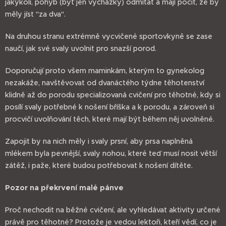
jakýkoli, pohyb (byť jen vycházky) odmítat a mají pocit, že by
měly jíst "za dva".
Na druhou stranu extrémně vycvičené sportovkyně se zase
naučí, jak své svaly uvolnit pro snazší porod.
Doporučují proto všem maminkám, kterým to gynekolog
nezakáže, navštěvovat od dvanáctého týdne těhotenství
klidně až do porodu specializovaná cvičení pro těhotné, kdy si
posílí svaly potřebné k nošení bříška a k porodu, a zároveň si
procvičí uvolňování těch, které mají být během něj uvolněné.
Zapojit by na nich měly i svaly prsní, aby prsa naplněná
mlékem byla pevnější, svaly nohou, které teď musí nosit větší
zátěž, i paže, které budou potřebovat k nošení dítěte.
Pozor na překrvení malé pánve
Proč nechodit na běžné cvičení, ale vyhledávat aktivity určené
právě pro těhotné? Protože je vedou lektoři, kteří vědí, co je