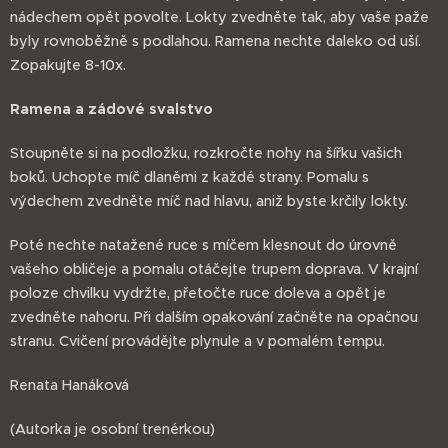
nádechem opět povolte. Lokty zvedněte tak, aby vaše paže
byly rovnoběžně s podlahou. Ramena nechte daleko od uší.
Zopakujte 8-10x.
Ramena a zádové svalstvo
Stoupněte si na podložku, rozkročte nohy na šířku vašich
boků. Uchopte míč dlaněmi z každé strany. Pomalu s
výdechem zvedněte míč nad hlavu, aniž byste krčily lokty.
Poté nechte natažené ruce s míčem klesnout do úrovně
vašeho obličeje a pomalu otáčejte trupem doprava. V krajní
poloze chvilku vydržte, přetočte ruce doleva a opět je
zvedněte nahoru. Při dalším opakování začněte na opačnou
stranu. Cvičení provádějte plynule a v pomalém tempu.
Renata Hanáková
(Autorka je osobní trenérkou)