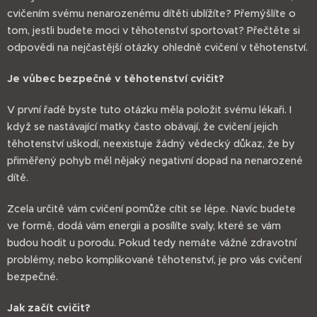
cvičením svému nenarozenému dítěti ublížíte? Přemýšlíte o
tom, jestli budete moci v těhotenství sportovat? Přečtěte si
odpovědi na nejčastější otázky ohledně cvičení v těhotenství.
Je vůbec bezpečné v těhotenství cvičit?
V první řadě byste tuto otázku měla položit svému lékaři. I
když se nastávající matky často obávají, že cvičení jejich
těhotenství uškodí, neexistuje žádný vědecký důkaz, že by
přiměřený pohyb měl nějaký negativní dopad na nenarozené
dítě.
Zcela určitě vám cvičení pomůže cítit se lépe. Navíc budete
ve formě, dodá vám energii a posílíte svaly, které se vám
budou hodit u porodu. Pokud tedy nemáte vážné zdravotní
problémy, nebo komplikované těhotenství, je pro vás cvičení
bezpečné.
Jak začít cvičit?