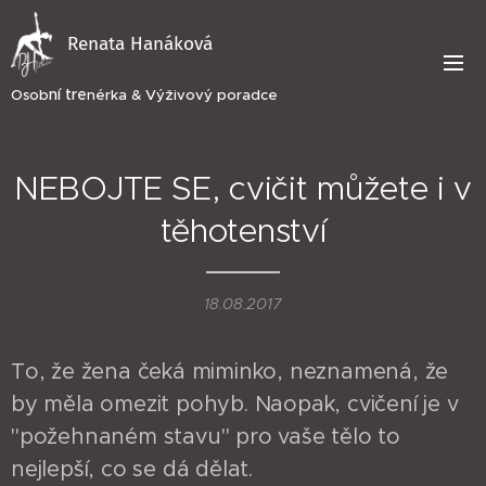
Renata Hanáková
ní tre
Osob
nérka & Výživový poradce
NEBOJTE SE, cvičit můžete i v
těhotenství
18.08.2017
To, že žena čeká miminko, neznamená, že
by měla omezit pohyb. Naopak, cvičení je v
"požehnaném stavu" pro vaše tělo to
nejlepší, co se dá dělat.