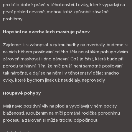
pro tělo dobré právě v těhotenství. I cviky, které vypadají na
první pohled nevinně, mohou totiž způsobit závažné
problémy.
Hopsání na overballech masíruje pánev
Zajdeme-li si zahopsat v rytmu hudby na overbally, budeme si
na nich během posilování celého těla neustálým pohupováním
zároveň masírovat i dno pánevní. Což je část, která bude při
porodu ta hlavní. Tím, že míč pruží, není samotné posilování
tak náročné, a dají se na něm i v těhotenství dělat snadno
cviky, které bychom jinak už neudělaly, neprovedly.
Houpavé pohyby
Mají navíc pozitivní vliv na plod a vyvolávají v něm pocity
blaženosti. Kroužením na míči pomáhá rodička porodnímu
procesu, a zároveň si může trochu odpočinout.