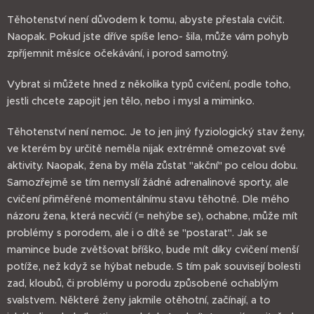
Těhotenství není důvodem k tomu, abyste přestala cvičit.
Naopak. Pokud jste dříve spíše leno- šila, může vám pohyb
zpříjemnit měsíce očekávání, i porod samotný.
Vybrat si můžete hned z několika typů cvičení, podle toho,
jestli chcete zapojit jen tělo, nebo i mysl a miminko.
Těhotenství není nemoc. Je to jen jiný fyziologický stav ženy,
ve kterém by určitě neměla nijak extrémně omezovat své
aktivity. Naopak, žena by měla zůstat "akční" po celou dobu.
Samozřejmě se tím nemyslí žádné adrenalinové sporty, ale
cvičení přiměřené momentálnímu stavu těhotné. Dle mého
názoru žena, která necvičí (= nehýbe se), ochabne, může mít
problémy s porodem, ale i o dítě se "postarat". Jak se
mamince bude zvětšovat bříško, bude mít díky cvičení menší
potíže, než když se hýbat nebude. S tím pak souvisejí bolesti
zad, kloubů, či problémy u porodu způsobené ochablým
svalstvem. Některé ženy jakmile otěhotní, začínají, a to