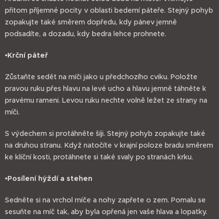
přitom příjemné pocity v oblasti bederní páteře. Stejný pohyb
zopakujte také směrem dopředu, kdy pánev jemně
podsadíte, a dozadu, kdy bedra lehce prohnete.
•Krční páteř
Zůstaňte sedět na míči jako u předchozího cviku. Položte
pravou ruku přes hlavu na levé ucho a hlavu jemně táhněte k
pravému rameni. Levou ruku nechte volně ležet ze strany na
míči.
S výdechem si protáhněte šíji. Stejný pohyb zopakujte také
na druhou stranu. Když natočíte v krajní poloze bradu směrem
ke klíční kosti, protáhnete si také svaly po stranách krku.
•Posílení hýždí a stehen
Sedněte si na vrchol míče a nohy zapřete o zem. Pomalu se
sesuňte na míč tak, aby byla opřená jen vaše hlava a lopatky.