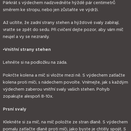
Párkrát s výdechem nadzvedněte hýždě pár centimetrů
směrem ke stropu, nebo jen zůstaňte ve výdrži.
Až ucítíte, že zadní strany stehen a hýžďové svaly zabírají,
vraťte se zpět do sedu. Při cvičení dejte pozor, aby vám míč
neujel a vy se nezranily.
•Vnitřní strany stehen
Lehněte si na podložku na záda.
Pokrčte kolena a míč si vložte mezi ně. S výdechem zatlačte
kolena proti míči, s nádechem povolte. Vnímejte, jak s každým
výdechem zaberou vnitřní svaly vašich stehen. Pohyb
zopakujte alespoň 8-10x.
Prsní svaly
Klekněte si za míč, na míč položte ze stran dlaně. S výdechem
pomalu zatlačte dlaně proti míči, jako byste je chtěly spojit. S