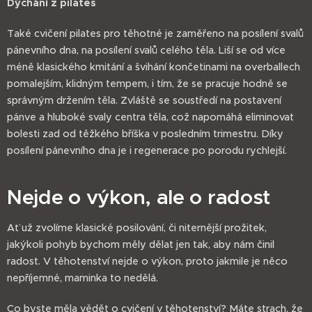
Dýchání z pilates
Také cvičení pilates pro těhotné je zaměřeno na posílení svalů
pánevního dna, na posílení svalů celého těla. Liší se od více
méně klasického kmitání a švihání končetinami na overballech
pomalejším, klidným tempem, i tím, že se pracuje hodně se
správným držením těla. Zvláště se soustředí na postavení
pánve a hluboké svaly centra těla, což napomáhá eliminovat
bolesti zad od těžkého bříška v posledním trimestru. Díky
posílení pánevního dna je i regenerace po porodu rychlejší.
Nejde o výkon, ale o radost
Ať už zvolíme klasické posilování, či niternější prožitek,
jakýkoli pohyb bychom měly dělat jen tak, aby nám činil
radost. V těhotenství nejde o výkon, proto jakmile je něco
nepříjemné, maminka to nedělá.
Co byste měla vědět o cvičení v těhotenství? Máte strach, že