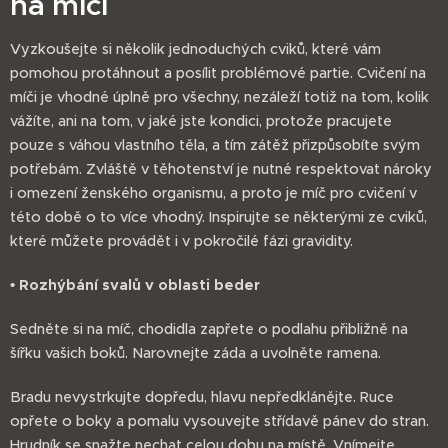
na míči
Vyzkoušejte si několik jednoduchých cviků, které vám
pomohou protáhnout a posílit problémové partie. Cvičení na
míči je vhodné úplně pro všechny, nezáleží totiž na tom, kolik
vážíte, ani na tom, v jaké jste kondici, protože pracujete
pouze s váhou vlastního těla, a tím zátěž přizpůsobíte svým
potřebám. Zvláště v těhotenství je nutné respektovat nároky
i omezení ženského organismu, a proto je míč pro cvičení v
této době o to více vhodný. Inspirujte se některými ze cviků,
které můžete provádět i v pokročilé fázi gravidity.
• Rozhýbání svalů v oblasti beder
Sedněte si na míč, chodidla zapřete o podlahu přibližně na
šířku vašich boků. Narovnejte záda a uvolněte ramena.
Bradu nevystrkujte dopředu, hlavu nepředklánějte. Ruce
opřete o boky a pomalu vysouvejte střídavě pánev do stran.
Hrudník se snažte nechat celou dobu na místě. Vnímejte