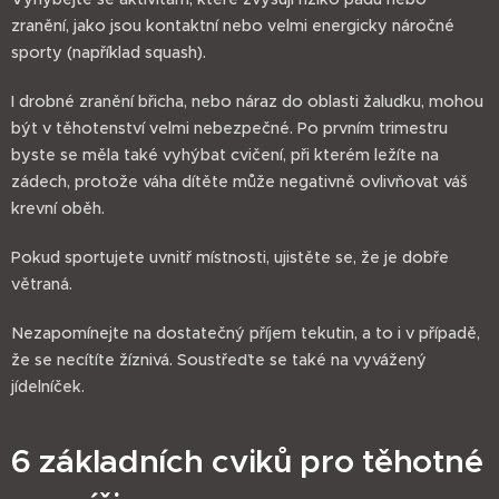
zranění, jako jsou kontaktní nebo velmi energicky náročné
sporty (například squash).
I drobné zranění břicha, nebo náraz do oblasti žaludku, mohou
být v těhotenství velmi nebezpečné. Po prvním trimestru
byste se měla také vyhýbat cvičení, při kterém ležíte na
zádech, protože váha dítěte může negativně ovlivňovat váš
krevní oběh.
Pokud sportujete uvnitř místnosti, ujistěte se, že je dobře
větraná.
Nezapomínejte na dostatečný příjem tekutin, a to i v případě,
že se necítíte žíznivá. Soustřeďte se také na vyvážený
jídelníček.
6 základních cviků pro těhotné