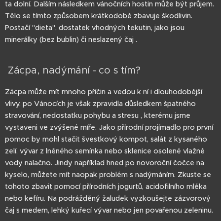
ta dolní. Dalším následkem vánočních hostin může být průjem.
Tělo se tímto způsobem krátkodobě zbavuje škodlivin.
Postačí "dieta", dostatek vhodných tekutin, jako jsou
minerálky (bez bublin) či neslazený čaj .
Zácpa, nadýmání - co s tím?
Zácpa může mít mnoho příčin a vedou k ní i dlouhodobější
vlivy, po Vánocích je však zpravidla důsledkem špatného
stravování, nedostatku pohybu a stresu , kterému jsme
vystaveni ve zvýšené míře. Jako přírodní projímadlo pro první
pomoc by mohl stačit švestkový kompot, salát z kysaného
zelí, vývar z lněného semínka nebo sklenice osolené vlažné
vody nalačno. Jindy například hned po novoroční čočce na
kyselo, můžete mít naopak problém s nadýmáním. Zkuste se
tohoto zbavit pomocí přírodních jogurtů, acidofilního mléka
nebo kefíru. Na podrážděný žaludek vyzkoušejte zázvorový
čaj s medem, lehký kuřecí vývar nebo jen povařenou zeleninu.