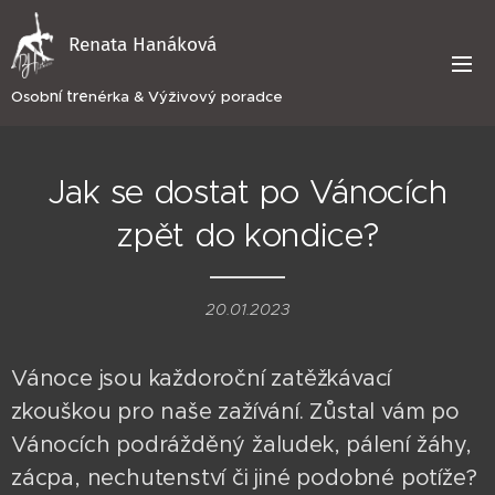
Renata Hanáková
ní tre
Osob
nérka & Výživový poradce
Jak se dostat po Vánocích
zpět do kondice?
20.01.2023
Vánoce jsou každoroční zatěžkávací
zkouškou pro naše zažívání. Zůstal vám po
Vánocích podrážděný žaludek, pálení žáhy,
zácpa, nechutenství či jiné podobné potíže?