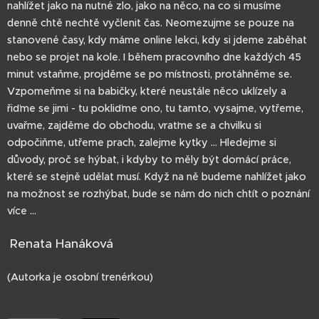
nahlížet jako na nutné zlo, jako na něco, na co si musíme
denně chtě nechtě vyčlenit čas. Neomezujme se pouze na
stanovené časy, kdy máme online lekci, kdy si jdeme zaběhat
nebo se projet na kole. I během pracovního dne každých 45
minut vstaňme, projděme se po místnosti, protáhněme se.
Vzpomeňme si na babičky, které neustále něco uklízely a
řiďme se jimi - tu pokliďme ono, tu tamto, vysajme, vytřeme,
uvařme, zajděme do obchodu, vraťme se a chvilku si
odpočiňme, utřeme prach, zalejme kytky ... Hledejme si
důvody, proč se hýbat, i kdyby to měly být domácí práce,
které se stejně udělat musí. Když na ně budeme nahlížet jako
na možnost se rozhýbat, bude se nám do nich chtít o poznání
více ...
Renata Hanáková
(Autorka je osobní trenérkou)