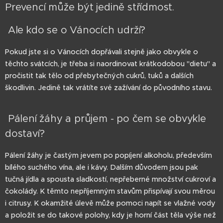
Prevencí může být jedině střídmost.
Ale kdo se o Vánocích udrží?
Pokud jste si o Vánocích dopřávali stejně jako obvykle o
těchto svátcích, je třeba si naordinovat krátkodobou "dietu" a
pročistit tak tělo od přebytečných cukrů, tuků a dalších
škodlivin. Jedině tak vrátíte své zažívání do původního stavu.
Pálení žáhy a průjem - po čem se obvykle
dostaví?
Pálení žáhy je častým jevem po popíjení alkoholu, především
bílého suchého vína, ale i kávy. Dalším důvodem jsou pak
tučná jídla a spousta sladkostí, nepřeberné množství cukroví a
čokolády. K těmto nepříjemným stavům přispívají svou měrou
i citrusy. K okamžité úlevě může pomoci napít se vlažné vody
a položit se do takové polohy, kdy je horní část těla výše než