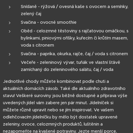
Snídaně - rýžová / ovesná kaše s ovocem a semínky,
zelený čaj
Svačina - ovocné smoothie
Oběd - celozrnné těstoviny s rajčatovou omáčkou, s
bylinkami, piniovými oříšky, kuřecím či krůtím masem,
voda s citronem
Svačina - paprika, okurka, rajče, čaj / voda s citronem
Večeře - zeleninový vývar, tuňák ve vlastní šťávě
zamíchaný do zeleninového salátu, čaj / voda
Jednotlivé chody můžete kombinovat podle chuti a
aktuálních domácích zásob. Také dle aktuálního zdravotního
stavu! Veškeré suroviny jsou běžně dostupné a příprava výše
uvedených jídel vám zabere jen pár minut. Jídelníček si
můžete různě upravit nebo se jím inspirovat. Ve vašem
odlehčovacím jídelníčku by mělo být dostatek upravené
zeleniny, ovoce, celozrnných produktů, luštěnin a
nezapomeňte na kvašené potraviny. Jezte menší porce,