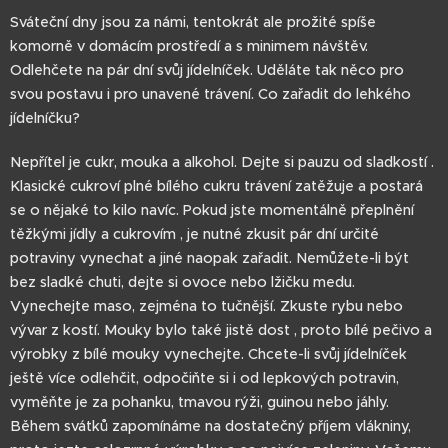
Sváteční dny jsou za námi, tentokrát ale prožité spíše
komorně v domácím prostředí a s minimem návštěv.
Odlehčete na pár dní svůj jídelníček. Uděláte tak něco pro
svou postavu i pro unavené trávení. Co zařadit do lehkého
jídelníčku?
Nepřítel je cukr, mouka a alkohol. Dejte si pauzu od sladkostí .
Klasické cukroví plné bílého cukru trávení zatěžuje a postará
se o nějaké to kilo navíc. Pokud jste momentálně přeplnění
těžkými jídly a cukrovím , je nutné zkusit pár dní určité
potraviny vynechat a jiné naopak zařadit. Nemůžete-li být
bez sladké chuti, dejte si ovoce nebo lžičku medu.
Vynechejte maso, zejména to tučnější. Zkuste rybu nebo
vývar z kostí. Mouky bylo také jistě dost , proto bílé pečivo a
výrobky z bílé mouky vynechejte. Chcete-li svůj jídelníček
ještě více odlehčit, odpočiňte si i od lepkových potravin,
vyměňte je za pohanku, tmavou rýži, guinou nebo jáhly.
Během svátků zapomínáme na dostatečný příjem vlákniny,