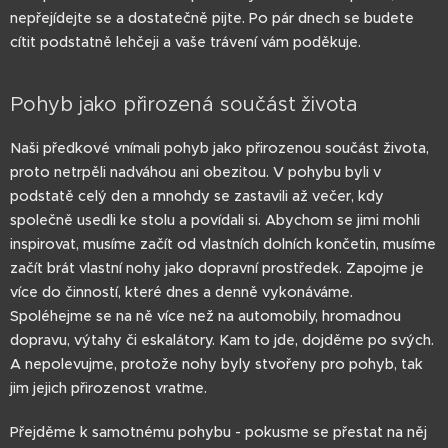
nepřejídejte se a dostatečně pijte. Po pár dnech se budete
cítit podstatně lehčeji a vaše trávení vám poděkuje.
Pohyb jako přirozená součást života
Naši předkové vnímali pohyb jako přirozenou součást života,
proto netrpěli nadváhou ani obezitou. V pohybu byli v
podstatě celý den a mnohdy se zastavili až večer, kdy
společně usedli ke stolu a povídali si. Abychom se jimi mohli
inspirovat, musíme začít od vlastních dolních končetin, musíme
začít brát vlastní nohy jako dopravní prostředek. Zapojme je
více do činností, které dnes a denně vykonáváme.
Spoléhejme se na ně více než na automobily, hromadnou
dopravu, výtahy či eskalátory. Kam to jde, dojděme po svých.
A nepolevujme, protože nohy byly stvořeny pro pohyb, tak
jim jejich přirozenost vraťme.
Přejděme k samotnému pohybu - pokusme se přestat na něj