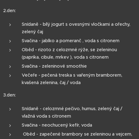
2.den:
Snídaně - bílý jogurt s ovesnými vločkami a ořechy,
zelený čaj
Svačina - jablko a pomeranč , voda s citronem
Oběd - rizoto z celozrnné rýže, se zeleninou
(paprika, cibule, mrkev ), voda s citronem
Svačina - zeleninové smoothie
Večeře - pečená treska s vařeným bramborem,
kvašená zelenina, čaj / voda
3.den:
Snídaně - celozrnné pečivo, humus, zelený čaj /
vlažná voda s citronem
Svačina - neochucený kefír, voda
Oběd - zapečené brambory se zeleninou a vejcem,