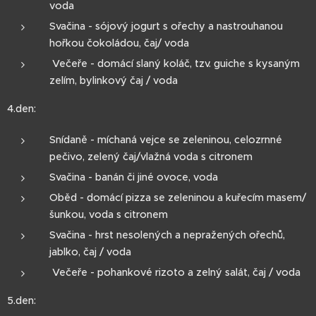
voda
Svačina - sójový jogurt s ořechy a nastrouhanou
hořkou čokoládou, čaj/ voda
Večeře - domácí slaný koláč, tzv. guiche s kysaným
zelím, bylinkový čaj / voda
4.den:
Snídaně - míchaná vejce se zeleninou, celozrnné
pečivo, zelený čaj/vlažná voda s citronem
Svačina - banán či jiné ovoce, voda
Oběd - domácí pizza se zeleninou a kuřecím masem/
šunkou, voda s citronem
Svačina - hrst nesolených a nepražených ořechů,
jablko, čaj / voda
Večeře - pohankové rizoto a zelný salát, čaj / voda
5.den: