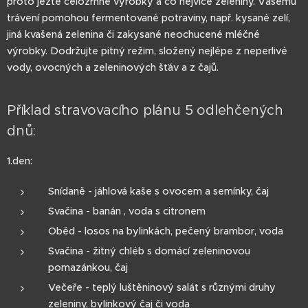
proto jezte celozrnné výrobky a co nejvíce zeleniny. Vašemu
trávení pomohou fermentované potraviny, např. kysané zelí,
jiná kvašená zelenina či zakysané neochucené mléčné
výrobky. Dodržujte pitný režim, složený nejlépe z neperlivé
vody, ovocných a zeleninových šťáv a z čajů.
Příklad stravovacího plánu 5 odlehčených
dnů:
1.den:
Snídaně - jáhlová kaše s ovocem a semínky, čaj
Svačina - banán , voda s citronem
Oběd - losos na bylinkách, pečený brambor, voda
Svačina - žitný chléb s domácí zeleninovou
pomazánkou, čaj
Večeře - teplý luštěninový salát s různými druhy
zeleniny, bylinkový čaj či voda